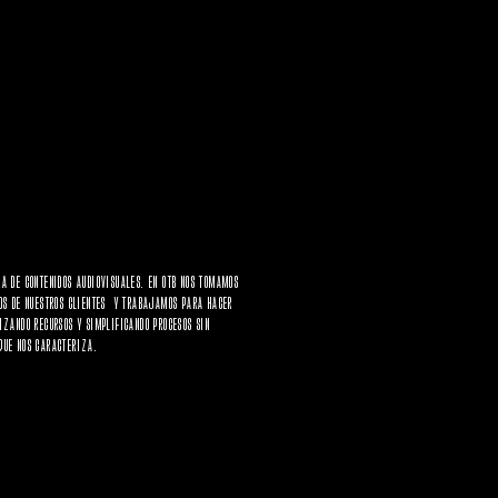
RA DE CONTENIDOS AUDIOVISUALES. EN OTB NOS TOMAMOS
VOS DE NUESTROS CLIENTES Y TRABAJAMOS PARA HACER
IZANDO RECURSOS Y SIMPLIFICANDO PROCESOS SIN
QUE NOS CARACTERIZA.