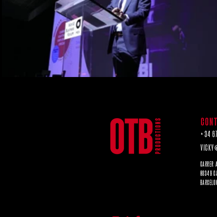
CON
+34 67
VICKY
CARRER 
08349 C
BARCELO