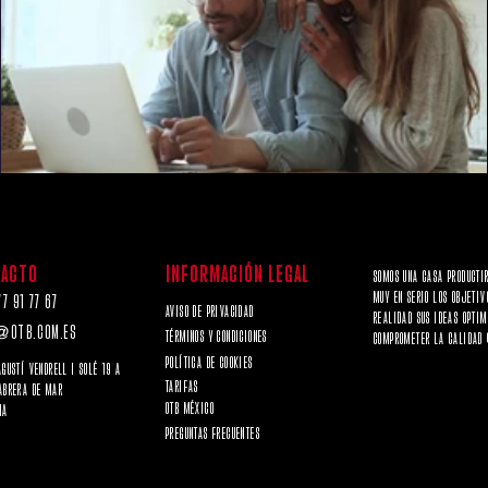
TACTO
INFORMACIÓN LEGAL
SOMOS UNA CASA PRODUCTI
MUY EN SERIO LOS OBJETI
7 91 77 67
AVISO DE PRIVACIDAD
REALIDAD SUS IDEAS OPTIM
@
OTB.COM.ES
TÉRMINOS Y CONDICIONES
COMPROMETER LA CALIDAD 
POLÍTICA DE COOKIES
AGUSTÍ VENDRELL I SOLÉ 19 A
TARIFAS
ABRERA DE MAR
OTB MÉXICO
NA
PREGUNTAS FRECUENTES